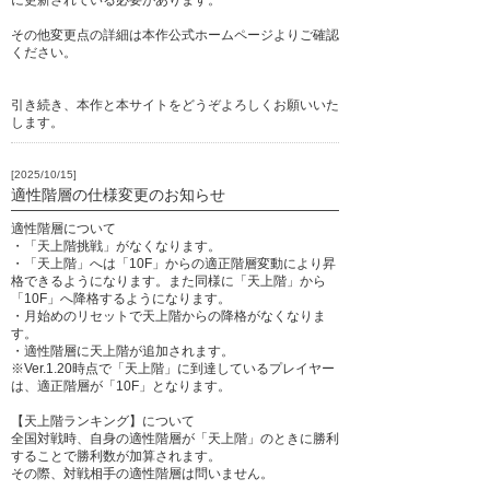
に更新されている必要があります。
その他変更点の詳細は本作公式ホームページよりご確認
ください。
引き続き、本作と本サイトをどうぞよろしくお願いいた
します。
[2025/10/15]
適性階層の仕様変更のお知らせ
適性階層について
・「天上階挑戦」がなくなります。
・「天上階」へは「10F」からの適正階層変動により昇
格できるようになります。また同様に「天上階」から
「10F」へ降格するようになります。
・月始めのリセットで天上階からの降格がなくなりま
す。
・適性階層に天上階が追加されます。
※Ver.1.20時点で「天上階」に到達しているプレイヤー
は、適正階層が「10F」となります。
【天上階ランキング】について
全国対戦時、自身の適性階層が「天上階」のときに勝利
することで勝利数が加算されます。
その際、対戦相手の適性階層は問いません。