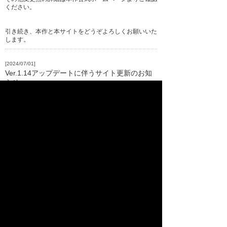
ください。
引き続き、本作と本サイトをどうぞよろしくお願いいた
します。
[2024/07/01]
Ver.1.14アップデートに伴うサイト更新のお知
らせ
Ver.1.14アップデートに伴うサイト更新のお知らせ
平素は本プレイヤーズギルドをご利用いただきありがと
うございます。
APM3版『GUILTY GEAR -STRIVE-』において、
2024年7月1日(火)にVer.1.14へのアップデートを実施い
たします。
新規プレイアブルキャラクター「スレイヤー」が使用可
能になり、
本プレイヤーズギルドでも「スレイヤー」に関連する各
種戦績やコンテンツが追加されます。
※各種コンテンツを利用するには、ゲーム側がVer.1.14
に更新されている必要があります。