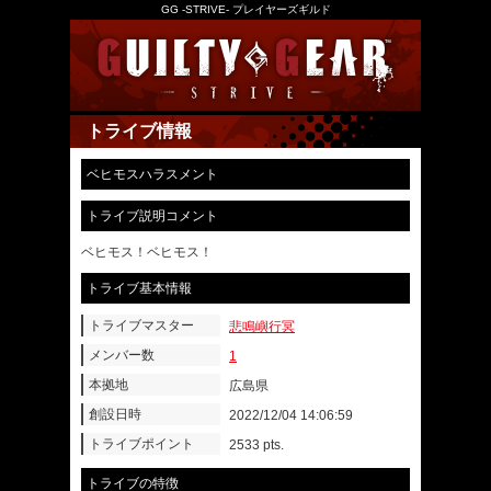
GG -STRIVE- プレイヤーズギルド
トライブ情報
ベヒモスハラスメント
トライブ説明コメント
ベヒモス！ベヒモス！
トライブ基本情報
トライブマスター
悲鳴嶼行冥
メンバー数
1
本拠地
広島県
創設日時
2022/12/04 14:06:59
トライブポイント
2533 pts.
トライブの特徴