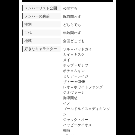
メンバーリスト公開
公開する
メンバーの腕前
腕前問わず
性別
どちらでも
世代
年齢問わず
地域
全国どこでも
好きなキャラクター
ソル＝バッドガイ
カイ＝キスク
メイ
チップ＝ザナフ
ポチョムキン
ミリア＝レイジ
ザトー＝ONE
レオ＝ホワイトファング
ジオヴァーナ
御津闇慈
イノ
ゴールドルイス＝ディキンソ
ン
ジャック・オー
ハッピーケイオス
梅喧