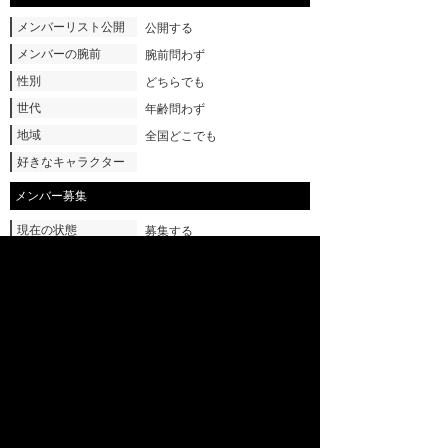
メンバーリスト公開
公開する
メンバーの腕前
腕前問わず
性別
どちらでも
世代
年齢問わず
地域
全国どこでも
好きなキャラクター
メンバー募集
現在の状態
募集する
▲ページTOPへ
サイトTOPへ
プロフィール
ログイン
ランキング
アークシステムワークス公式サイトへ