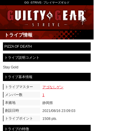
GG -STRIVE- プレイヤーズギルド
トライブ情報
PIZZA OF DEATH
トライブ説明コメント
Stay Gold
トライブ基本情報
トライブマスター
アゴなしゲン
メンバー数
1
本拠地
静岡県
創設日時
2021/08/16 23:09:03
トライブポイント
1508 pts.
トライブの特徴