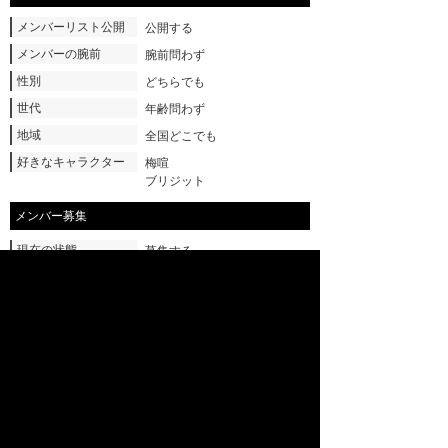
メンバーリスト公開
公開する
メンバーの腕前
腕前問わず
性別
どちらでも
世代
年齢問わず
地域
全国どこでも
好きなキャラクター
梅喧
ブリジット
メンバー募集
現在の状態
募集する
▲ページTOPへ
サイトTOPへ
プロフィール
ログイン
ランキング