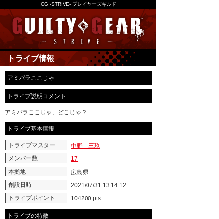
GG -STRIVE- プレイヤーズギルド
トライブ情報
アミパラここじゃ
トライブ説明コメント
アミパラここじゃ、どこじゃ？
トライブ基本情報
トライブマスター
中野 三玖
メンバー数
17
本拠地
広島県
創設日時
2021/07/31 13:14:12
トライブポイント
104200 pts.
トライブの特徴